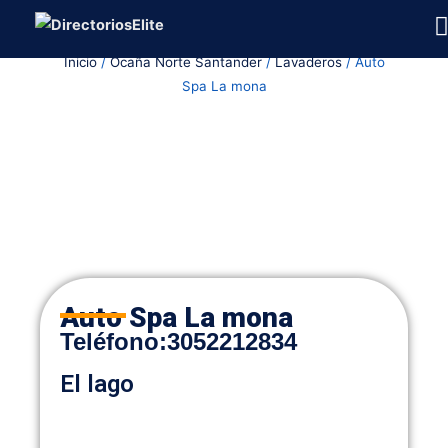
Ir
al
Inicio
/
Ocaña Norte Santander
/
Lavaderos
/ Auto
contenido
Spa La mona
Auto Spa La mona
Teléfon
o
:
3052212834
El lago