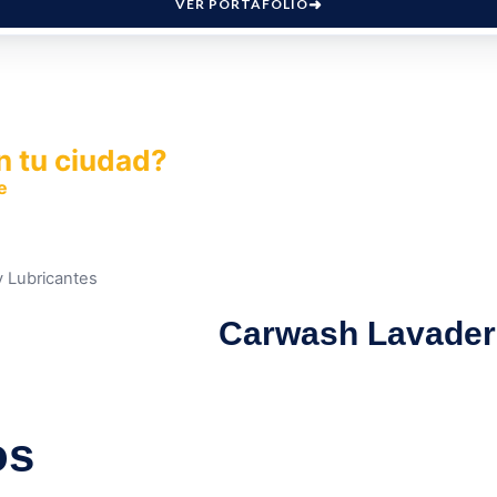
VER PORTAFOLIO
n tu ciudad?
e
y permite que miles de personas encuentren fácilmente t
 Lubricantes
Carwash Lavader
os