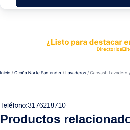
¿Listo para destacar e
Publica tu empresa en
DirectoriosElit
productos y servicios.
Inicio
/
Ocaña Norte Santander
/
Lavaderos
/ Carwash Lavadero y
Teléfon
o
:
3176218710
Productos relacionad