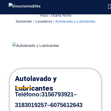
Ir
al
Inicio
/
Ocaña Norte
contenido
Santander
/
Lavaderos
/ Autolavado y Lubricantes
Autolavado y
Lubricantes
Teléfon
o
:
3156793921
–
3183019257
–
6075612643