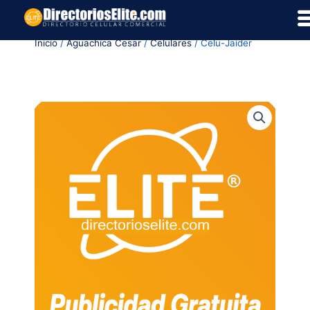
Ir
al
Inicio
/
Aguachica Cesar
/
Celulares
/ Celu-Jaider
contenido