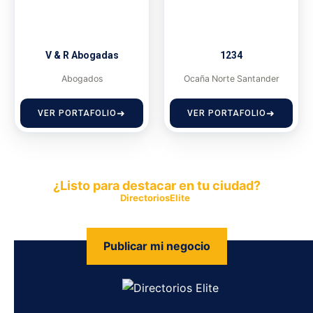
V & R Abogadas
1234
Abogados
Ocaña Norte Santander
VER PORTAFOLIO
VER PORTAFOLIO
¿Listo para destacar en tu ciudad?
Publica tu empresa en
DirectoriosElite
y permite que miles de
personas encuentren fácilmente tus productos y servicios.
Publicar mi negocio