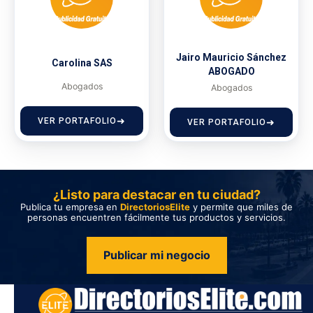
Jairo Mauricio Sánchez
Carolina SAS
ABOGADO
Abogados
Abogados
VER PORTAFOLIO
VER PORTAFOLIO
¿Listo para destacar en tu ciudad?
Publica tu empresa en
DirectoriosElite
y permite que miles de
personas encuentren fácilmente tus productos y servicios.
Publicar mi negocio