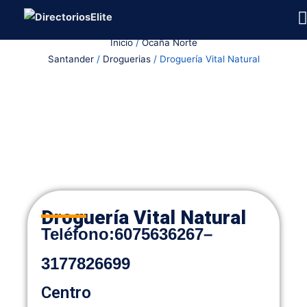
Ir
al
Inicio
/
Ocaña Norte
contenido
Santander
/
Droguerias
/ Droguería Vital Natural
Droguería Vital Natural
Teléfono:
6075636267
–
3177826699
Centro