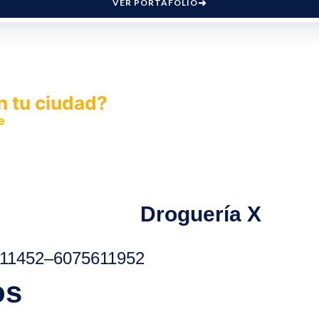
VER PORTAFOLIO
n tu ciudad?
e
y permite que miles de personas encuentren fácilmente t
Droguería X
11452
–
6075611952
os