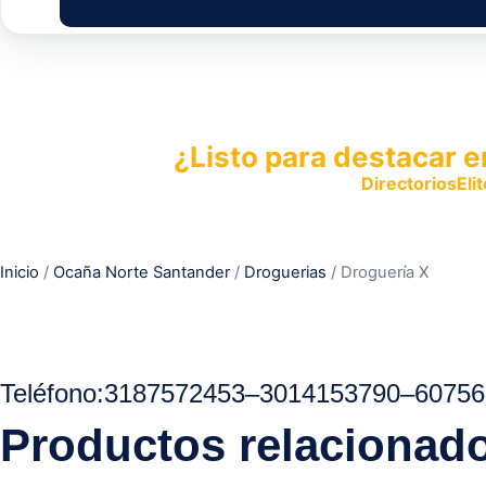
¿Listo para destacar e
Publica tu empresa en
DirectoriosElit
productos y servicios.
Inicio
/
Ocaña Norte Santander
/
Droguerias
/ Droguería X
Teléfono:
3187572453
–
3014153790
–
60756
Productos relacionad