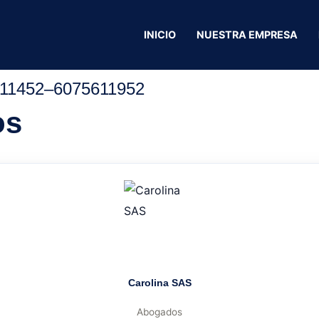
INICIO
NUESTRA EMPRESA
Droguería X
11452
–
6075611952
os
Carolina SAS
Abogados