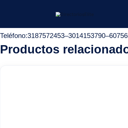
Ir
Inicio
/
Ocaña Norte Santander
/
Droguerias
/ Droguería X
al
contenido
Teléfono:
3187572453
–
3014153790
–
60756
Productos relacionad