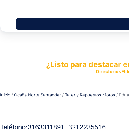
¿Listo para destacar e
Publica tu empresa en
DirectoriosElit
productos y servicios.
Inicio
/
Ocaña Norte Santander
/
Taller y Repuestos Motos
/ Edua
Teléfono:
3163311891
–
3212235516