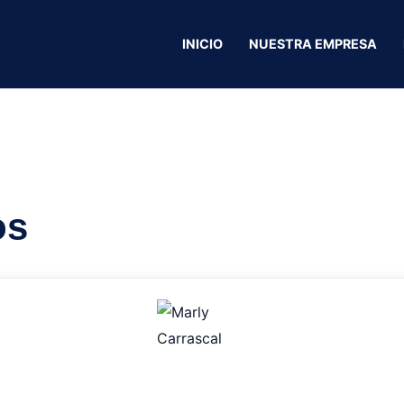
r Motos
INICIO
NUESTRA EMPRESA
Eduar Motos
os