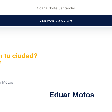
Ocaña Norte Santander
VER PORTAFOLIO
n tu ciudad?
e
y permite que miles de personas encuentren fácilmente t
r Motos
Eduar Motos