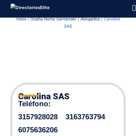
Ir
al
Inicio
/
Ocaña Norte Santander
/
Abogados
/ Carolina
contenido
SAS
Carolina SAS
Teléfono:
3157928028
3163763794
6075636206