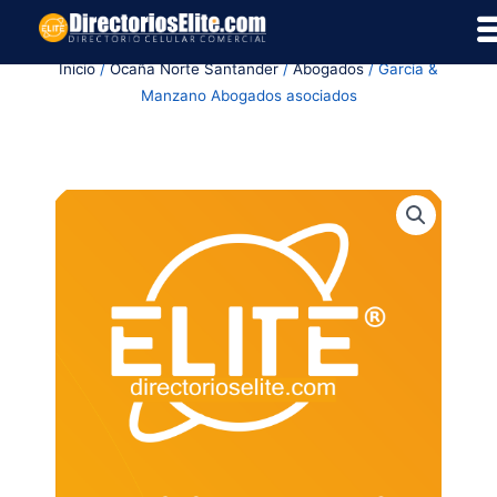
Ir
al
Inicio
/
Ocaña Norte Santander
/
Abogados
/ García &
contenido
Manzano Abogados asociados