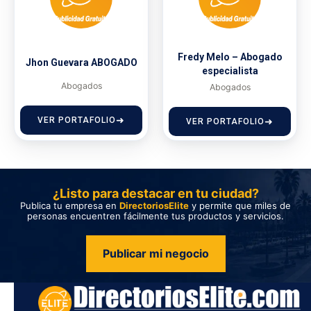
Fredy Melo – Abogado
Jhon Guevara ABOGADO
especialista
Abogados
Abogados
VER PORTAFOLIO
VER PORTAFOLIO
¿Listo para destacar en tu ciudad?
Publica tu empresa en
DirectoriosElite
y permite que miles de
personas encuentren fácilmente tus productos y servicios.
Publicar mi negocio