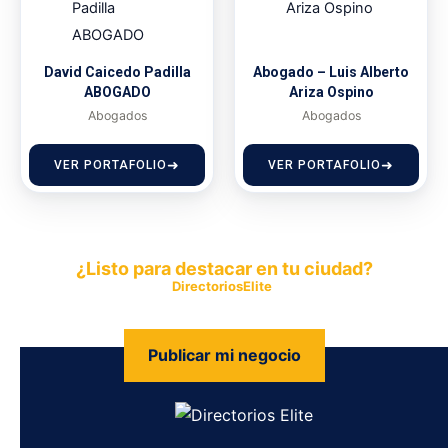
David Caicedo Padilla
Abogado – Luis Alberto
ABOGADO
Ariza Ospino
Abogados
Abogados
VER PORTAFOLIO
VER PORTAFOLIO
¿Listo para destacar en tu ciudad?
Publica tu empresa en
DirectoriosElite
y permite que miles de
personas encuentren fácilmente tus productos y servicios.
Publicar mi negocio