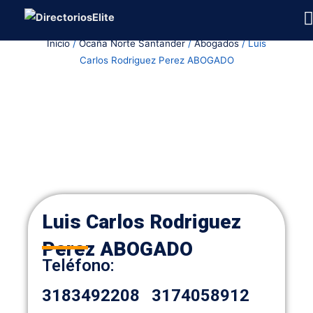
Ir
al
Inicio
/
Ocaña Norte Santander
/
Abogados
/ Luis
contenido
Carlos Rodriguez Perez ABOGADO
Luis Carlos Rodriguez
Perez ABOGADO
Teléfono:
3183492208
3174058912