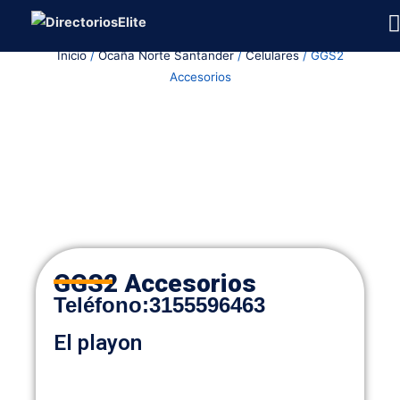
Ir
al
Inicio
/
Ocaña Norte Santander
/
Celulares
/ GGS2
contenido
Accesorios
GGS2 Accesorios
Teléfono
:
3155596463
El playon