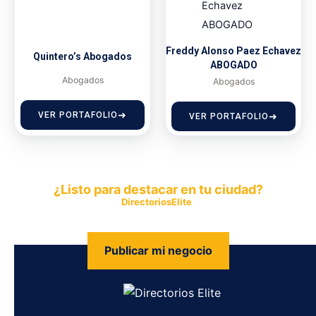
Freddy Alonso Paez Echavez
Quintero’s Abogados
ABOGADO
Abogados
Abogados
VER PORTAFOLIO
VER PORTAFOLIO
¿Listo para destacar en tu ciudad?
Publica tu empresa en
DirectoriosElite
y permite que miles de
personas encuentren fácilmente tus productos y servicios.
Publicar mi negocio