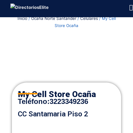
Ir
al
Inicio
/
Ocaña Norte Santander
/
Celulares
/ My Cell
contenido
Store Ocaña
My Cell Store Ocaña
Teléfono
:
3223349236
CC Santamaria Piso 2