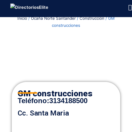
Ir
al
Inicio
/
Ocaña Norte Santander
/
Construcción
/ GM
contenido
construcciones
GM construcciones
Teléfono:
3134188500
Cc. Santa Maria