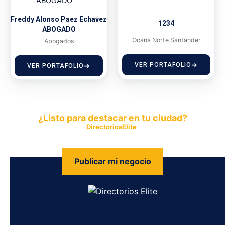
Freddy Alonso Paez Echavez
1234
ABOGADO
Ocaña Norte Santander
Abogados
VER PORTAFOLIO
VER PORTAFOLIO
¿Listo para destacar en tu ciudad?
Publica tu empresa en
DirectoriosElite
y permite que miles de
personas encuentren fácilmente tus productos y servicios.
Publicar mi negocio