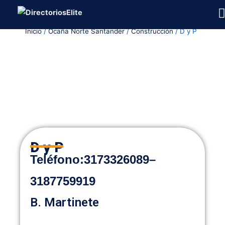
Ir
al
Inicio
/
Ocaña Norte Santander
/
Construcción
/ D y P
contenido
D y P
Teléfono:
3173326089
–
3187759919
B. Martinete