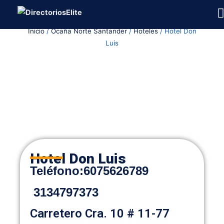
Ir
al
Inicio
/
Ocaña Norte Santander
/
Hoteles
/ Hotel Don
contenido
Luis
Hotel Don Luis
Teléfon
o
:
6075626789
3134797373
Carretero Cra. 10 # 11-77