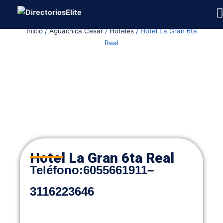
Ir
al
Inicio
/
Aguachica Cesar
/
Hoteles
/ Hotel La Gran 6ta
contenido
Real
Hotel La Gran 6ta Real
Teléfono
:
6055661911
–
3116223646