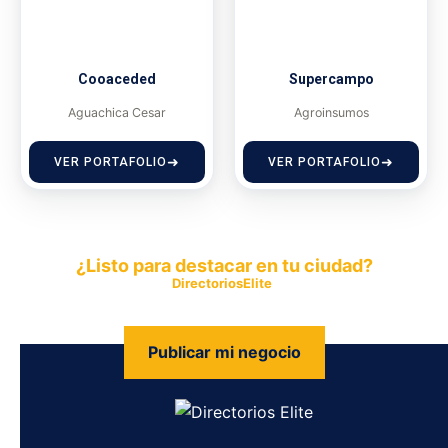
Cooaceded
Supercampo
Aguachica Cesar
Agroinsumos
VER PORTAFOLIO
VER PORTAFOLIO
¿Listo para destacar en tu ciudad?
Publica tu empresa en
DirectoriosElite
y permite que miles de
personas encuentren fácilmente tus productos y servicios.
Publicar mi negocio