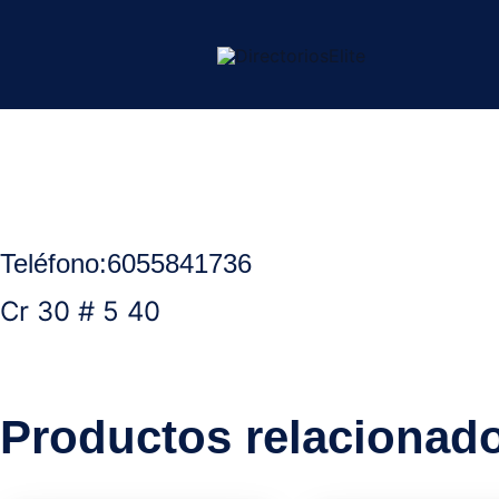
Ir
al
contenido
Inicio
/
Aguachica Cesar
/
Hoteles
/ Hotel Ligth Plaza
Teléfono
:
6055841736
Cr 30 # 5 40
Productos relacionad