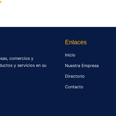
e
y permite que miles de personas encuentren fácilmente t
Enlaces
Inicio
sas, comercios y
ductos y servicios en su
Nuestra Empresa
Directorio
Contacto