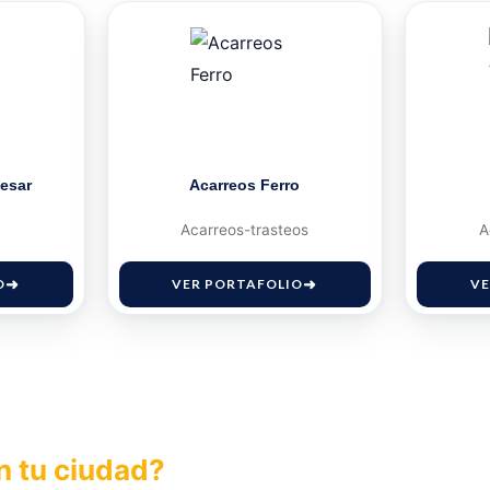
esar
Acarreos Ferro
Acarreos-trasteos
A
O
VER PORTAFOLIO
VE
n tu ciudad?