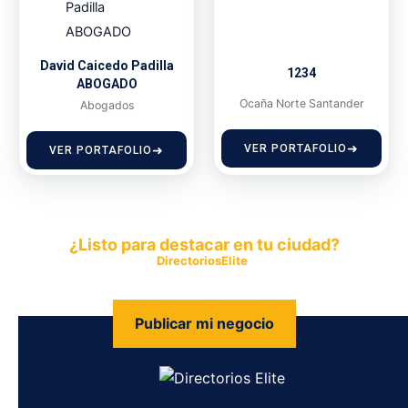
David Caicedo Padilla
1234
ABOGADO
Ocaña Norte Santander
Abogados
VER PORTAFOLIO
VER PORTAFOLIO
¿Listo para destacar en tu ciudad?
Publica tu empresa en
DirectoriosElite
y permite que miles de
personas encuentren fácilmente tus productos y servicios.
Publicar mi negocio