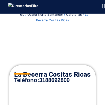
Ir
al
Inicio
/
Ocaña Norte Santander
/
Cafeterias
/ La
contenido
Becerra Cositas Ricas
La Becerra Cositas Ricas
Teléfono
:
3188692809