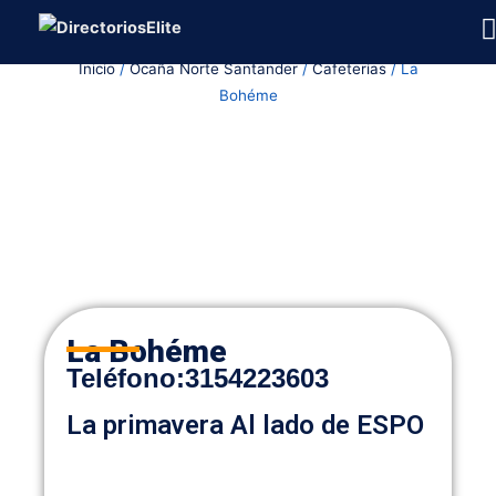
Ir
al
Inicio
/
Ocaña Norte Santander
/
Cafeterias
/ La
contenido
Bohéme
La Bohéme
Teléfono
:
3154223603
La primavera Al lado de ESPO