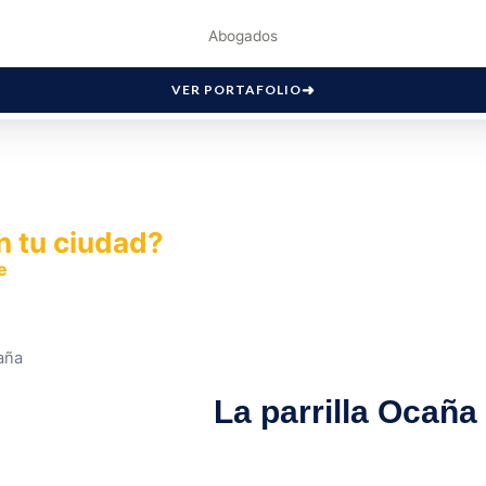
Abogados
VER PORTAFOLIO
n tu ciudad?
e
y permite que miles de personas encuentren fácilmente t
caña
La parrilla Ocaña