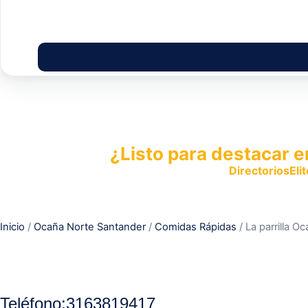
¿Listo para destacar e
Publica tu empresa en
DirectoriosElit
productos y servicios.
Inicio
/
Ocaña Norte Santander
/
Comidas Rápidas
/ La parrilla O
Teléfono:
3163819417