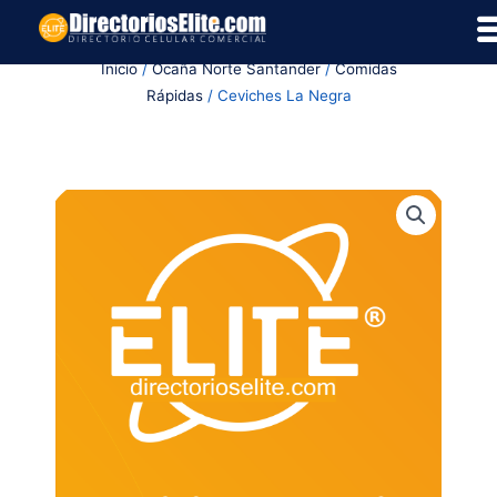
Ir
al
Inicio
/
Ocaña Norte Santander
/
Comidas
contenido
Rápidas
/ Ceviches La Negra