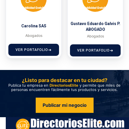
Gustavo Eduardo Galvis P.
Carolina SAS
ABOGADO
Abogados
Abogados
VER PORTAFOLIO
VER PORTAFOLIO
¿Listo para destacar en tu ciudad?
Publica tu empresa en
DirectoriosElite
y permite que miles de
personas encuentren fácilmente tus productos y servicios.
Publicar mi negocio