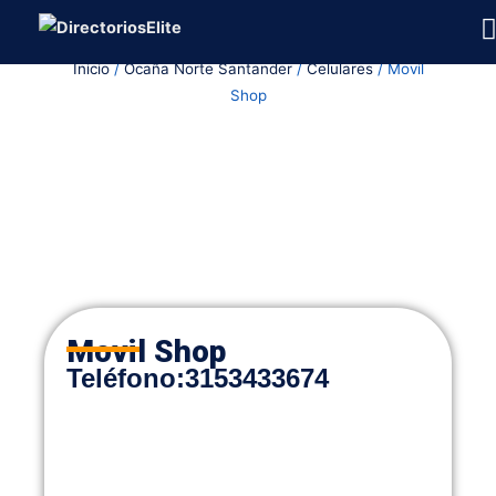
Ir
al
Inicio
/
Ocaña Norte Santander
/
Celulares
/ Movil
contenido
Shop
Movil Shop
Teléfono
:
3153433674