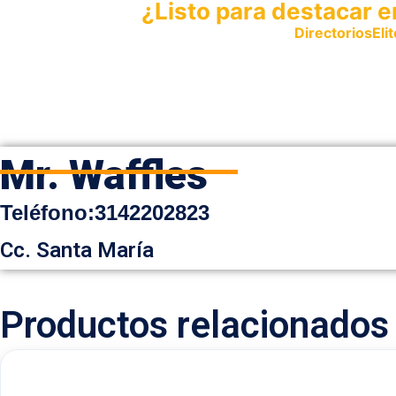
¿Listo para destacar e
Publica tu empresa en
DirectoriosElit
productos y servicios.
Mr. Waffles
Teléfono
:
3142202823
Cc. Santa María
Productos relacionados