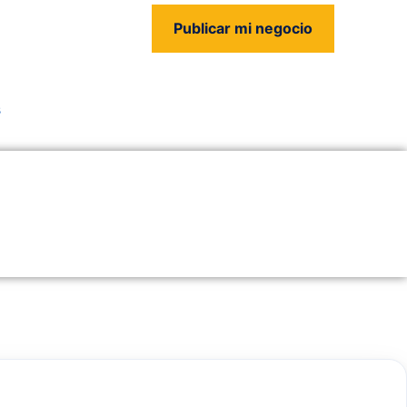
Publicar mi negocio
us
s