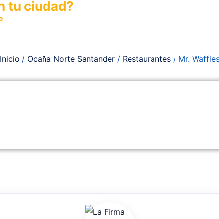
n tu ciudad?
e
y permite que miles de personas encuentren fácilmente t
Inicio
/
Ocaña Norte Santander
/
Restaurantes
/ Mr. Waffle