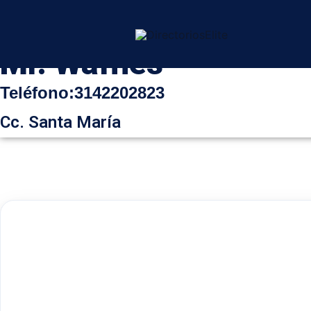
Ir
al
contenido
Mr. Waffles
Teléfono
:
3142202823
Cc. Santa María