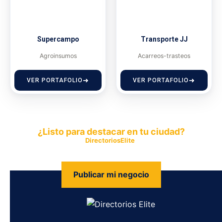
Supercampo
Transporte JJ
Agroinsumos
Acarreos-trasteos
VER PORTAFOLIO
VER PORTAFOLIO
¿Listo para destacar en tu ciudad?
Publica tu empresa en
DirectoriosElite
y permite que miles de
personas encuentren fácilmente tus productos y servicios.
Publicar mi negocio