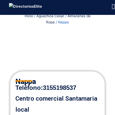
Ir
al
Inicio
/
Aguachica Cesar
/
Almacenes de
contenido
Ropa
/ Nappa
Nappa
Teléfono
:
3155198537
Centro comercial Santamaria
local