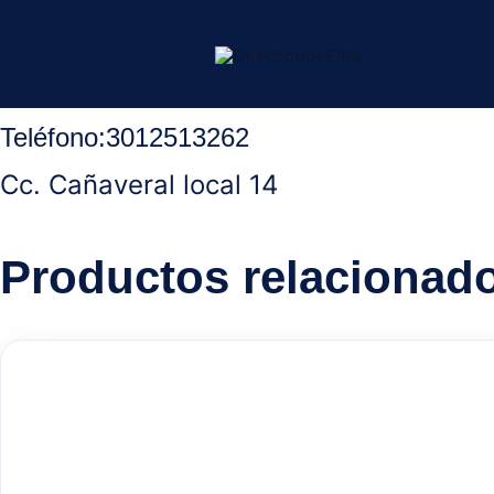
Ir
Inicio
/
Ocaña Norte Santander
/
Perfumerias
/ París Scent perfu
al
contenido
Teléfono
:
3012513262
Cc. Cañaveral local 14
Productos relacionad