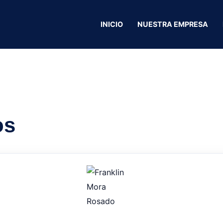
mería
INICIO
NUESTRA EMPRESA
París Scent perf
os