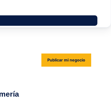
Publicar mi negocio
us
umería