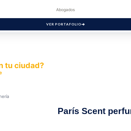
Abogados
VER PORTAFOLIO
n tu ciudad?
e
y permite que miles de personas encuentren fácilmente t
mería
París Scent perf