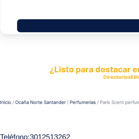
¿Listo para destacar e
Publica tu empresa en
DirectoriosElit
productos y servicios.
Inicio
/
Ocaña Norte Santander
/
Perfumerias
/ París Scent perfu
Teléfono
:
3012513262