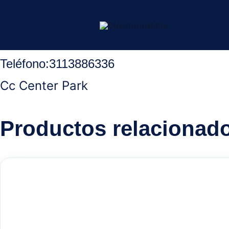
Ir
Inicio
/
Aguachica Cesar
/
Celulares
/ Tecnocell
al
contenido
Teléfono:
3113886336
Cc Center Park
Productos relacionad