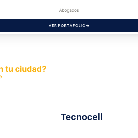
Abogados
VER PORTAFOLIO
n tu ciudad?
e
y permite que miles de personas encuentren fácilmente t
Tecnocell