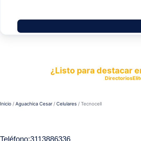
¿Listo para destacar e
Publica tu empresa en
DirectoriosElit
productos y servicios.
Inicio
/
Aguachica Cesar
/
Celulares
/ Tecnocell
Teléfono:
3113886336