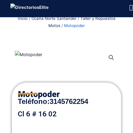
Ir
al
Inicio
/
Ocaña Norte Santander
/
Taller y Repuestos
contenido
Motos
/ Motopoder
Motopoder
Teléfono:
3145762254
Cl 6 # 16 02