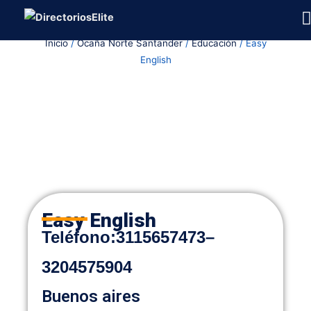
Ir
al
Inicio
/
Ocaña Norte Santander
/
Educación
/ Easy
contenido
English
Easy English
Teléfono:
3115657473
–
3204575904
Buenos aires