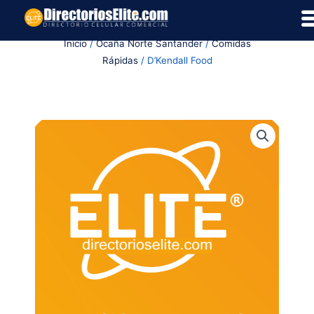
Ir
al
Inicio
/
Ocaña Norte Santander
/
Comidas
contenido
Rápidas
/ D’Kendall Food