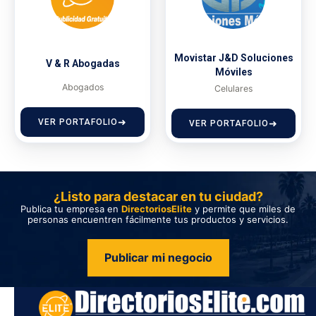
Movistar J&D Soluciones
V & R Abogadas
Móviles
Abogados
Celulares
VER PORTAFOLIO
VER PORTAFOLIO
¿Listo para destacar en tu ciudad?
Publica tu empresa en
DirectoriosElite
y permite que miles de
personas encuentren fácilmente tus productos y servicios.
Publicar mi negocio