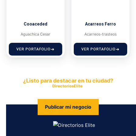
Cooaceded
Acarreos Ferro
Aguachica Cesar
Acarreos-trasteos
VER PORTAFOLIO
VER PORTAFOLIO
¿Listo para destacar en tu ciudad?
Publica tu empresa en
DirectoriosElite
y permite que miles de
personas encuentren fácilmente tus productos y servicios.
Publicar mi negocio